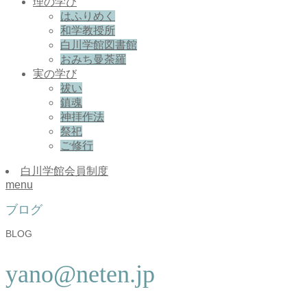
理の学び
はふりめく
和学教授所
白川学館図書館
おみち曼荼羅
実の学び
祓い
鎮魂
神拝作法
祭祀
ご修行
白川学館会員制度
menu
ブログ
BLOG
yano@neten.jp