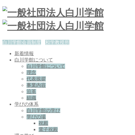
白川学館会員制度
和学教授所
新着情報
白川学館について
白川学館について
理念
代表挨拶
事業内容
沿革
組織
学びの体系
白川学館の学び
学びの場
祝殿
電子祝殿