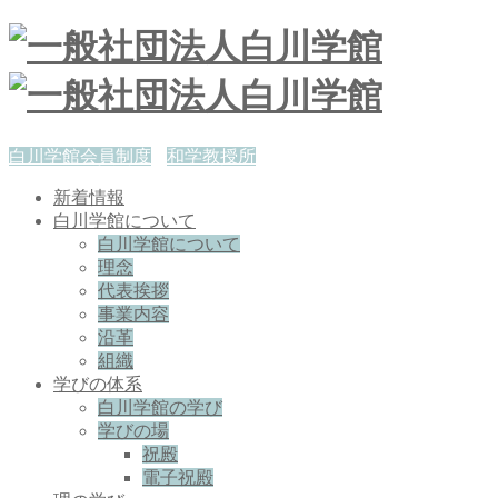
白川学館会員制度
和学教授所
新着情報
白川学館について
白川学館について
理念
代表挨拶
事業内容
沿革
組織
学びの体系
白川学館の学び
学びの場
祝殿
電子祝殿