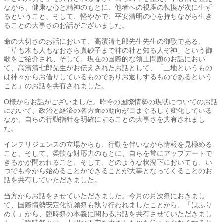
ながら、健康な心と精神のもとに、他者への視座の転換が次に生ず
るということ、そして、軽やかで、平安清明の心を持ちながら生き
ることの大事さのお話がございました。
命の大切さのお話において、高濱清七郎先生先生の御歌である、
「草も木も人もなおさら真砂子まで神の社と知る人ぞ神」という御
歌をご紹介され、そして、現在の国際的な領土問題のお話におい
て、高濱清七郎先生がお伝えされたお話として、「土地というもの
は神々からお借りしているものでありお返しするものであるという
こと」のお話を共有されました。
O様からお話がございました。昨今の国際情勢の現状についてのお話
において、政治と経済の各方面の動向が目まぐるしく変化している
なか、自らの行動指針を明確にすることの大事さを共有されまし
た。
インテリジェンスの立場からも、行動を伴いながら情報を見極める
こと、そして、柔軟な対応力のもとに、自らを常にアップデートで
きるかが問われること、そして、どのような状況下においても、い
つでも今から始めることができることが大事となってくることのお
話を共有していただきました。
当方からお話をさせていただきました。今月の月次祭におきまし
て、国際情勢安定化祈願祭も執り行われましたことから、「はふり
めく」から、臨時祭の本義に関わるお話を共有させていただきまし