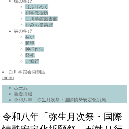
理の学び
はふりめく
和学教授所
白川学館図書館
おみち曼荼羅
実の学び
祓い
鎮魂
神拝作法
祭祀
ご修行
白川学館会員制度
menu
ホーム
新着情報
令和八年「弥生月次祭・国際情勢安定化祈願…
令和八年「弥生月次祭・国際