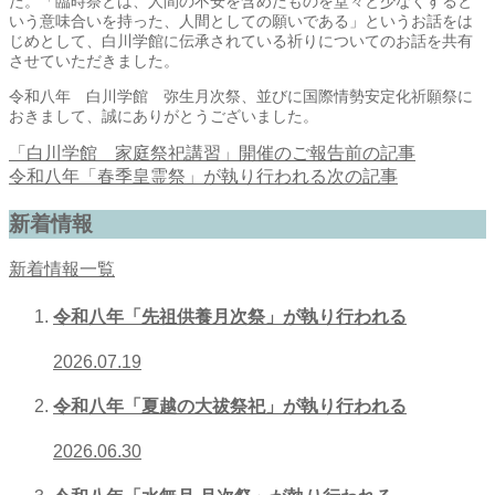
た。「臨時祭とは、人間の不安を含めたものを堂々と少なくすると
いう意味合いを持った、人間としての願いである」というお話をは
じめとして、白川学館に伝承されている祈りについてのお話を共有
させていただきました。
令和八年 白川学館 弥生月次祭、並びに国際情勢安定化祈願祭に
おきまして、誠にありがとうございました。
「白川学館 家庭祭祀講習」開催のご報告
前の記事
令和八年「春季皇霊祭」が執り行われる
次の記事
新着情報
新着情報一覧
令和八年「先祖供養月次祭」が執り行われる
2026.07.19
令和八年「夏越の大祓祭祀」が執り行われる
2026.06.30