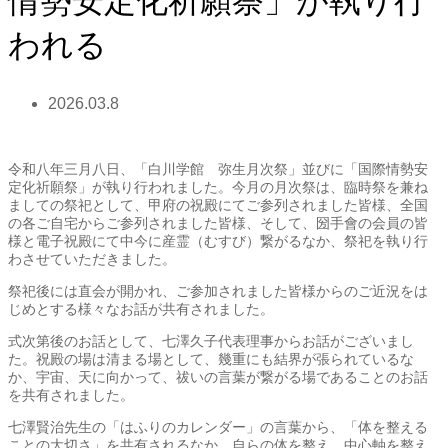
情勢安定化祈願祭」が執り行
われる
2026.03.8
令和八年三月八日、「白川学館 弥生月次祭」並びに「国際情勢安
定化祈願祭」が執り行われました。今月の月次祭は、臨時祭を兼ね
ましての祭祀として、甲府の祝殿にてご参列されました皆様、全国
の各ご自宅からご参列されました皆様、そして、圀手會の会員の皆
様と電子祝殿にて中今に産霊（むすび）繋がるなか、祭祀を執り行
わさせていただきました。
祭祀後には直会が開かれ、ご参加されました皆様からのご近況をは
じめとする様々なお話が共有されました。
式次第後のお話として、七澤久子代表理事からお話がございまし
た。祝殿の場は清まる場として、幾重にも結界が張られているな
か、宇宙、天に向かって、祓いの言葉が繋がる場であることのお話
を共有されました。
七澤賢治先生の「はふりのカレンダー」の言葉から、「体を整える
ことの大切さ」を共有されるなか、自らの体を整え、中心軸を整え