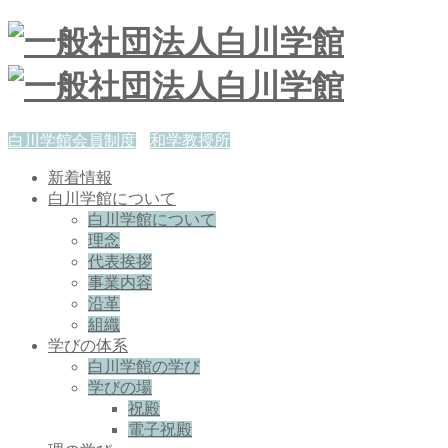
白川学館会員制度
和学教授所
新着情報
白川学館について
白川学館について
理念
代表挨拶
事業内容
沿革
組織
学びの体系
白川学館の学び
学びの場
祝殿
電子祝殿