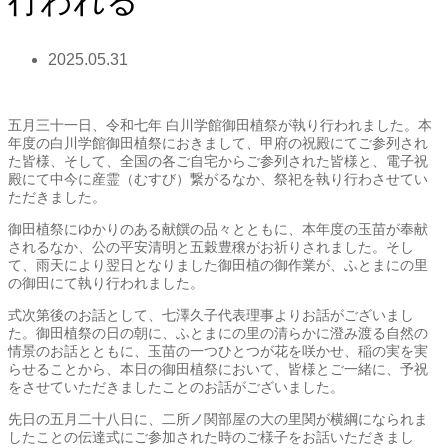
行われる
2025.05.31
五月三十一日、令和七年 白川学館御田植祭が執り行われました。本
年度の白川学館御田植祭におきまして、甲府の祝殿にてご参列され
た皆様、そして、全国の各ご自宅からご参列された皆様と、電子祝
殿にて中今に産霊（むすび）繋がるなか、祭祀を執り行わさせてい
ただきました。
御田植祭にゆかりのある献饌の品々とともに、本年度の玉苗が奉献
されるなか、公の平安清明と五穀豊穣がお祈りされました。そし
て、雨天により翌日となりました御田植の御作業が、ふとまにの里
の御田にて執り行われました。
式次第後のお話として、七澤久子代表理事よりお話がございまし
た。御田植祭の日の朝に、ふとまにの里の清らかに澄み渡る自然の
情景のお話とともに、玉苗の一つひとつが花を咲かせ、稲の実を実
らせることから、本日の御田植祭において、皆様とご一緒に、予祝
をさせていただきましたことのお話がございました。
先日の五月二十八日に、二所ノ関部屋の大の里関が横綱になられま
したことの伝達式にご参加された時のご様子をお話いただきまし