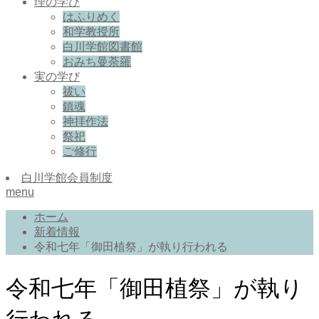
理の学び
はふりめく
和学教授所
白川学館図書館
おみち曼荼羅
実の学び
祓い
鎮魂
神拝作法
祭祀
ご修行
白川学館会員制度
menu
ホーム
新着情報
令和七年「御田植祭」が執り行われる
令和七年「御田植祭」が執り