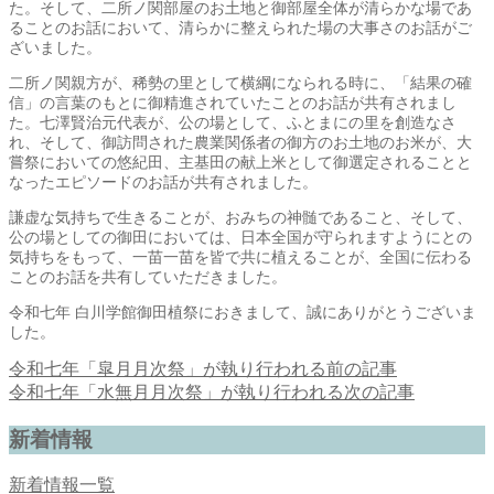
た。そして、二所ノ関部屋のお土地と御部屋全体が清らかな場であ
ることのお話において、清らかに整えられた場の大事さのお話がご
ざいました。
二所ノ関親方が、稀勢の里として横綱になられる時に、「結果の確
信」の言葉のもとに御精進されていたことのお話が共有されまし
た。七澤賢治元代表が、公の場として、ふとまにの里を創造なさ
れ、そして、御訪問された農業関係者の御方のお土地のお米が、大
嘗祭においての悠紀田、主基田の献上米として御選定されることと
なったエピソードのお話が共有されました。
謙虚な気持ちで生きることが、おみちの神髄であること、そして、
公の場としての御田においては、日本全国が守られますようにとの
気持ちをもって、一苗一苗を皆で共に植えることが、全国に伝わる
ことのお話を共有していただきました。
令和七年 白川学館御田植祭におきまして、誠にありがとうございま
した。
令和七年「皐月月次祭」が執り行われる
前の記事
令和七年「水無月月次祭」が執り行われる
次の記事
新着情報
新着情報一覧