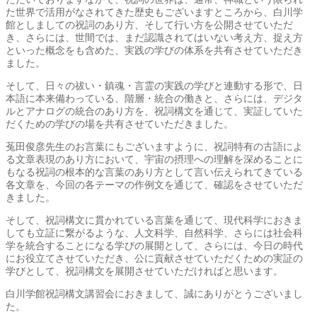
た世界で活用がなされてきた歴史もございますところから、白川学
館としましての祝詞のあり方、そして行い方を公開させていただ
き、さらには、世間では、まだ認識されてはいない考え方、捉え方
といった概念をも含めた、実践の学びの体系を共有させていただき
ました。
そして、日々の祓い・鎮魂・言霊の実践の学びと連動する形で、日
本語に本来備わっている、階層・統合の働きと、さらには、デジタ
ルとアナログの統合のあり方を、祝詞構文を通じて、実証していた
だくための学びの場を共有させていただきました。
菟田俊彦先生のお言葉にもございますように、祝詞特有の古語によ
る文章表現のあり方において、宇宙の摂理への理解を深めることに
もなる祝詞の根本的な言葉のあり方として言い伝えられてきている
各文章を、今回の各テーマの作例文を通じて、確認をさせていただ
きました。
そして、祝詞構文に貫かれている言葉を通じて、現代科学におきま
しても立証に繋がるような、人文科学、自然科学、さらには社会科
学を統合することになる学びの展開として、さらには、今日の時代
にお役立てさせていただき、公に貢献させていただくための実証の
学びとして、祝詞構文を展開させていただければと思います。
白川学館祝詞構文講習会におきまして、誠にありがとうございまし
た。