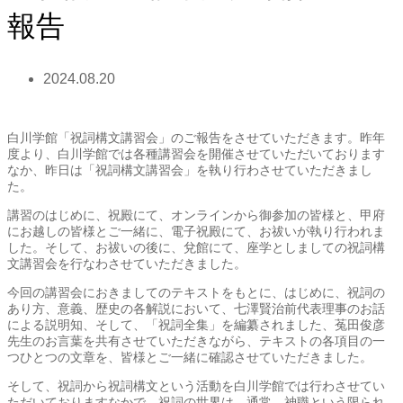
報告
2024.08.20
白川学館「祝詞構文講習会」のご報告をさせていただきます。昨年
度より、白川学館では各種講習会を開催させていただいております
なか、昨日は「祝詞構文講習会」を執り行わさせていただきまし
た。
講習のはじめに、祝殿にて、オンラインから御参加の皆様と、甲府
にお越しの皆様とご一緒に、電子祝殿にて、お祓いが執り行われま
した。そして、お祓いの後に、兌館にて、座学としましての祝詞構
文講習会を行なわさせていただきました。
今回の講習会におきましてのテキストをもとに、はじめに、祝詞の
あり方、意義、歴史の各解説において、七澤賢治前代表理事のお話
による説明知、そして、「祝詞全集」を編纂されました、菟田俊彦
先生のお言葉を共有させていただきながら、テキストの各項目の一
つひとつの文章を、皆様とご一緒に確認させていただきました。
そして、祝詞から祝詞構文という活動を白川学館では行わさせてい
ただいておりますなかで、祝詞の世界は、通常、神職という限られ