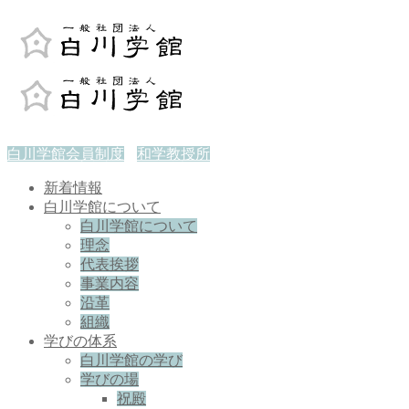
白川学館会員制度
和学教授所
新着情報
白川学館について
白川学館について
理念
代表挨拶
事業内容
沿革
組織
学びの体系
白川学館の学び
学びの場
祝殿