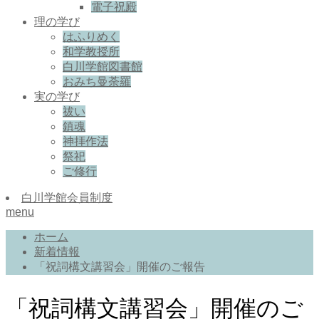
電子祝殿
理の学び
はふりめく
和学教授所
白川学館図書館
おみち曼荼羅
実の学び
祓い
鎮魂
神拝作法
祭祀
ご修行
白川学館会員制度
menu
ホーム
新着情報
「祝詞構文講習会」開催のご報告
「祝詞構文講習会」開催のご