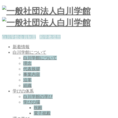
白川学館会員制度
和学教授所
新着情報
白川学館について
白川学館について
理念
代表挨拶
事業内容
沿革
組織
学びの体系
白川学館の学び
学びの場
祝殿
電子祝殿