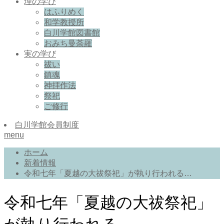
理の学び
はふりめく
和学教授所
白川学館図書館
おみち曼荼羅
実の学び
祓い
鎮魂
神拝作法
祭祀
ご修行
白川学館会員制度
menu
ホーム
新着情報
令和七年「夏越の大祓祭祀」が執り行われる…
令和七年「夏越の大祓祭祀」