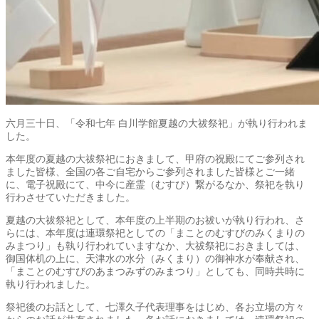
六月三十日、「令和七年 白川学館夏越の大祓祭祀」が執り行われま
した。
本年度の夏越の大祓祭祀におきまして、甲府の祝殿にてご参列され
ました皆様、全国の各ご自宅からご参列されました皆様とご一緒
に、電子祝殿にて、中今に産霊（むすび）繋がるなか、祭祀を執り
行わさせていただきました。
夏越の大祓祭祀として、本年度の上半期のお祓いが執り行われ、さ
らには、本年度は連環祭祀としての「まことのむすびのみくまりの
みまつり」も執り行われていますなか、大祓祭祀におきましては、
御国体机の上に、天津水の水分（みくまり）の御神水が奉献され、
「まことのむすびのあまつみずのみまつり」としても、同時共時に
執り行われました。
祭祀後のお話として、七澤久子代表理事をはじめ、各お立場の方々