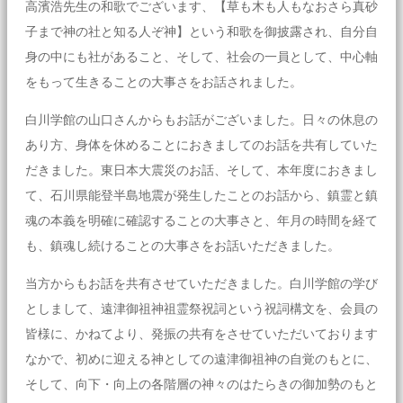
高濱浩先生の和歌でございます、【草も木も人もなおさら真砂
子まで神の社と知る人ぞ神】という和歌を御披露され、自分自
身の中にも社があること、そして、社会の一員として、中心軸
をもって生きることの大事さをお話されました。
白川学館の山口さんからもお話がございました。日々の休息の
あり方、身体を休めることにおきましてのお話を共有していた
だきました。東日本大震災のお話、そして、本年度におきまし
て、石川県能登半島地震が発生したことのお話から、鎮霊と鎮
魂の本義を明確に確認することの大事さと、年月の時間を経て
も、鎮魂し続けることの大事さをお話いただきました。
当方からもお話を共有させていただきました。白川学館の学び
としまして、遠津御祖神祖霊祭祝詞という祝詞構文を、会員の
皆様に、かねてより、発振の共有をさせていただいております
なかで、初めに迎える神としての遠津御祖神の自覚のもとに、
そして、向下・向上の各階層の神々のはたらきの御加勢のもと