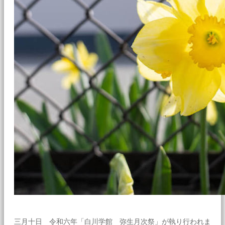
三月十日 令和六年「白川学館 弥生月次祭」が執り行われま