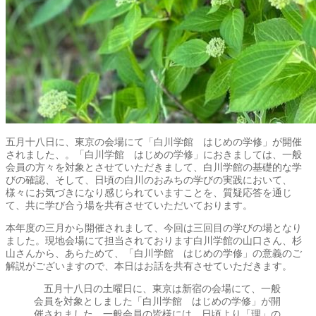
五月十八日に、東京の会場にて「白川学館 はじめの学修」が開催
されました、。「白川学館 はじめの学修」におきましては、一般
会員の方々を対象とさせていただきまして、白川学館の基礎的な学
びの確認、そして、日頃の白川のおみちの学びの実践において、
様々にお気づきになり感じられていますことを、質疑応答を通じ
て、共に学び合う場を共有させていただいております。
本年度の三月から開催されまして、今回は三回目の学びの場となり
ました。現地会場にて担当されております白川学館の山口さん、杉
山さんから、あらためて、「白川学館 はじめの学修」の意義のご
解説がございますので、本日はお話を共有させていただきます。
五月十八日の土曜日に、東京は新宿の会場にて、一般
会員を対象としました「白川学館 はじめの学修」が開
催されました。一般会員の皆様には、日頃より「理」の