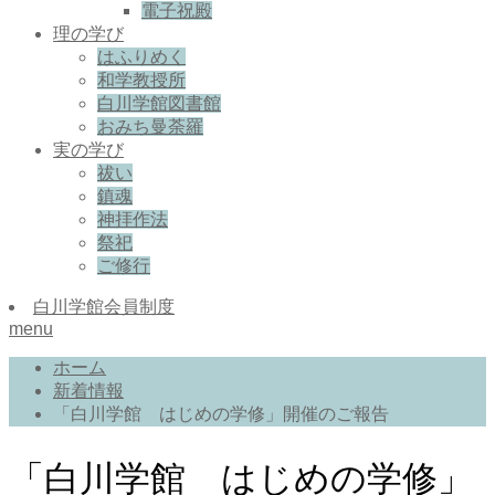
電子祝殿
理の学び
はふりめく
和学教授所
白川学館図書館
おみち曼荼羅
実の学び
祓い
鎮魂
神拝作法
祭祀
ご修行
白川学館会員制度
menu
ホーム
新着情報
「白川学館 はじめの学修」開催のご報告
「白川学館 はじめの学修」