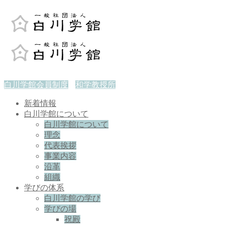
白川学館会員制度
和学教授所
新着情報
白川学館について
白川学館について
理念
代表挨拶
事業内容
沿革
組織
学びの体系
白川学館の学び
学びの場
祝殿