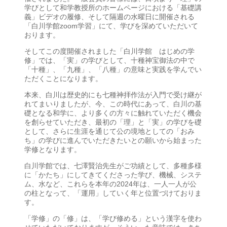
学びとして和学教授所のホームページにおける「基礎講
義」ビデオの履修、そして隔週の水曜日に開催される
「白川学館zoom学習」にて、学びを深めていただいて
おります。
そしてこの度開催されました「白川学館 はじめの学
修」では、「実」の学びとして、十種神宝御法の中で
「十種」、「九種」、「八種」の意味と実践を学んでい
ただくことになります。
本来、白川は歴史的にも七種神拝作法が入門で受け継が
れてまいりましたが、今、この時代にあって、白川の基
礎となる和学に、より多くの方々に触れていただく機会
を創らせていただき、最初の「理」と「実」の学びを礎
として、さらに生涯を通じて公の境地としての「おみ
ち」の学びに進んでいただきたいとの願いから始まった
学修となります。
白川学館では、七澤賢治先生がご功績として、多種多様
に「かたち」にしてきてくださった学び、機械、システ
ム、水など、これらを本年の2024年は、一人一人が公
の柱となって、「運用」していく年と位置づけておりま
す。
「学修」の「修」は、「学び修める」という漢字を使わ